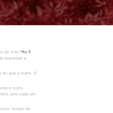
or do livro
“As 5
e expressar e
 do que o outro. O
como o outro
entos, pois cada um
erviço, tempo de