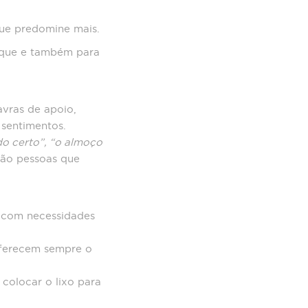
ue predomine mais.
ique e também para
vras de apoio,
 sentimentos.
udo certo”, “o almoço
 São pessoas que
s com necessidades
oferecem sempre o
 colocar o lixo para