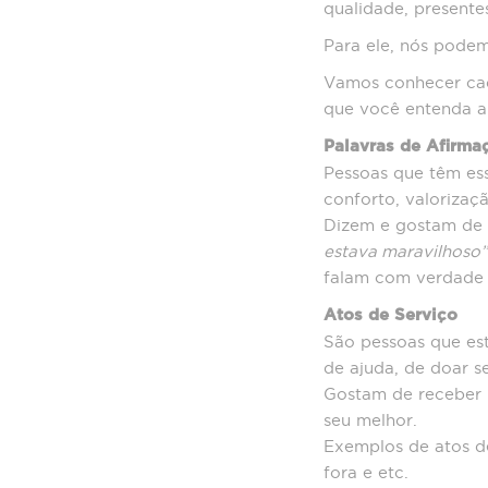
qualidade, presentes
Para ele, nós pode
Vamos conhecer cad
que você entenda a
Palavras de Afirma
Pessoas que têm es
conforto, valorizaç
Dizem e gostam de 
estava maravilhoso”
falam com verdade 
Atos de Serviço
São pessoas que es
de ajuda, de doar s
Gostam de receber 
seu melhor.
Exemplos de atos de 
fora e etc.