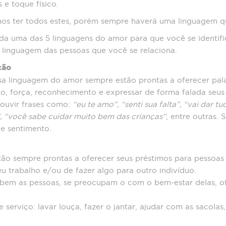
 e toque físico.
mos ter todos estes, porém sempre haverá uma linguagem q
a uma das 5 linguagens do amor para que você se identif
 linguagem das pessoas que você se relaciona.
ção
sa linguagem do amor sempre estão prontas a oferecer pala
ão, força, reconhecimento e expressar de forma falada seus
ouvir frases como:
“eu te amo”, “senti sua falta”, “vai dar t
, “você sabe cuidar muito bem das crianças”
, entre outras.
e sentimento.
tão sempre prontas a oferecer seus préstimos para pessoa
eu trabalho e/ou de fazer algo para outro indivíduo.
bem as pessoas, se preocupam o com o bem-estar delas, 
serviço: lavar louça, fazer o jantar, ajudar com as sacolas,