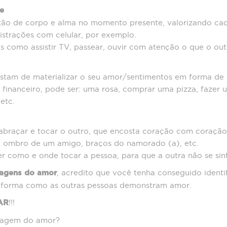
e
tão de corpo e alma no momento presente, valorizando c
istrações com celular, por exemplo.
como assistir TV, passear, ouvir com atenção o que o outr
stam de materializar o seu amor/sentimentos em forma de 
r financeiro, pode ser: uma rosa, comprar uma pizza, fazer
etc.
braçar e tocar o outro, que encosta coração com coração
, ombro de um amigo, braços do namorado (a), etc.
r como e onde tocar a pessoa, para que a outra não se si
, acredito que você tenha conseguido identi
uagens do amor
 forma como as outras pessoas demonstram amor.
!!!
AR
guagem do amor?