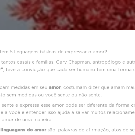
tem 5 linguagens básicas de expressar o amor?
tantos casais e famílias, Gary Chapman, antropólogo e aut
, teve a convicção que cada ser humano tem uma forma d
r”
locam medidas em seu
, costumam dizer que amam mais
amor
to sem medidas ou você sente ou não sente.
sente e expressa esse amor pode ser diferente da forma 
e a você e entender isso ajuda a salvar muitos relacionam
o amor de uma maneira.
são: palavras de afirmação, atos de s
 linguagens do amor